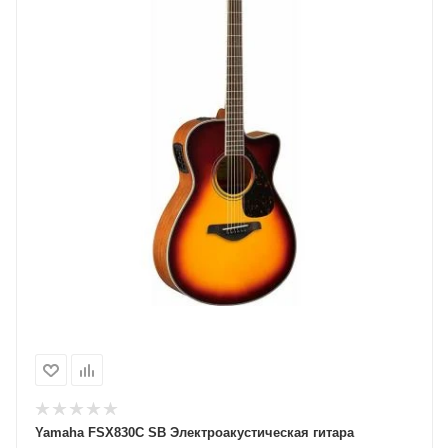
Yamaha FSX830С SB Электроакустическая гитара