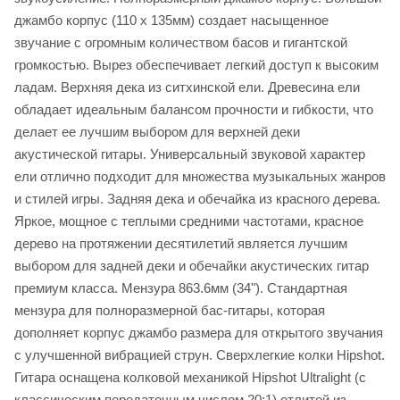
джамбо корпус (110 х 135мм) создает насыщенное
звучание с огромным количеством басов и гигантской
громкостью. Вырез обеспечивает легкий доступ к высоким
ладам. Верхняя дека из ситхинской ели. Древесина ели
обладает идеальным балансом прочности и гибкости, что
делает ее лучшим выбором для верхней деки
акустической гитары. Универсальный звуковой характер
ели отлично подходит для множества музыкальных жанров
и стилей игры. Задняя дека и обечайка из красного дерева.
Яркое, мощное с теплыми средними частотами, красное
дерево на протяжении десятилетий является лучшим
выбором для задней деки и обечайки акустических гитар
премиум класса. Мензура 863.6мм (34"). Стандартная
мензура для полноразмерной бас-гитары, которая
дополняет корпус джамбо размера для открытого звучания
с улучшенной вибрацией струн. Сверхлегкие колки Hipshot.
Гитара оснащена колковой механикой Hipshot Ultralight (с
классическим передаточным числом 20:1) отлитой из