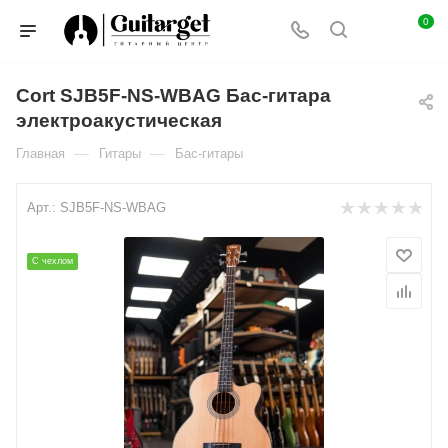
0
Cort SJB5F-NS-WBAG Бас-гитара
электроакустическая
—
—
Главная
Гитары
Бас-гитары
Арт.:
SJB5F-NS-WBAG
С чехлом