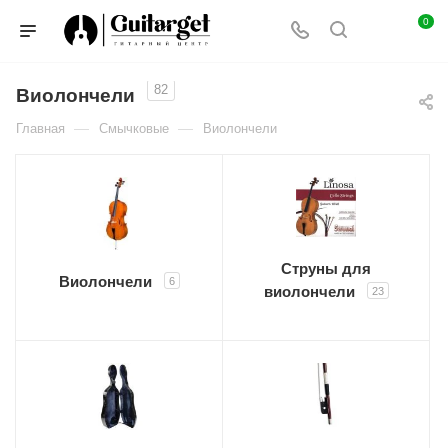
0
82
Виолончели
—
—
Главная
Смычковые
Виолончели
Струны для
Виолончели
6
виолончели
23