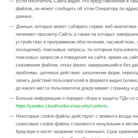
Если посетитель Сайта видит, что представленная в та
файлов, он может сообщить об этом Оператору по адре
данных.
Данные, которые может собирать сервис веб-аналитики 
начинают просмотр Сайта, а также на которых завершили
устройствах и программном обеспечении, часовой пояс,
посещения), поисковые запросы, по которым пользовател
поисковых запросов и поведения на сайте, время на сай
скачивания файлов, отказ (визит, завершившийся без дей
проблемы, целевые действия: заполнение форм, переход
запись действий пользователей в формате видео (клики
до какого места пользователи докручивают страницу и др
Больше информации о порядке сбора и защиты ПДн со 
https://yandex.cloud/ru/docs/security/conform
.
Некоторые cookie-файлы действуют с момента входа пос
сеансовые cookie-файлы становятся ненужными и автом
браузере и носят название «постоянные». Срок хранени