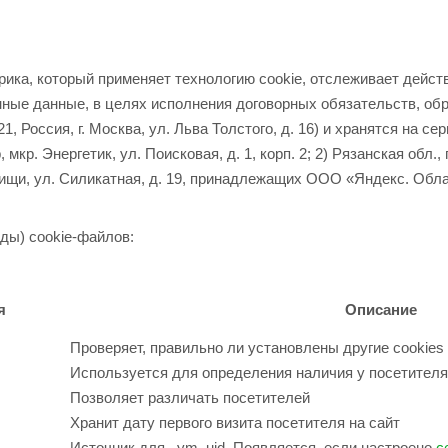
ика, который применяет технологию cookie, отслеживает дейст
енные данные, в целях исполнения договорных обязательств, о
, Россия, г. Москва, ул. Льва Толстого, д. 16) и хранятся на с
кр. Энергетик, ул. Поисковая, д. 1, корп. 2; 2) Рязанская обл., г
ытищи, ул. Силикатная, д. 19, принадлежащих ООО «Яндекс. Обл
ды) cookie-файлов:
я
Описание
Проверяет, правильно ли установлены другие cookies
Используется для определения наличия у посетител
Позволяет различать посетителей
Хранит дату первого визита посетителя на сайт
Источник для _ym_uid. Появляется, если настроено
с