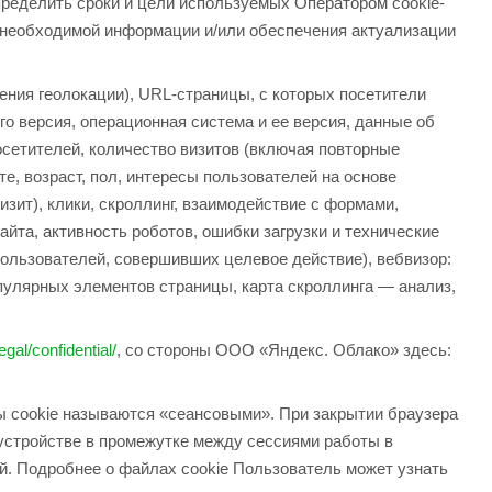
пределить сроки и цели используемых Оператором cookie-
 необходимой информации и/или обеспечения актуализации
ения геолокации), URL-страницы, с которых посетители
го версия, операционная система и ее версия, данные об
осетителей, количество визитов (включая повторные
е, возраст, пол, интересы пользователей на основе
изит), клики, скроллинг, взаимодействие с формами,
айта, активность роботов, ошибки загрузки и технические
пользователей, совершивших целевое действие), вебвизор:
опулярных элементов страницы, карта скроллинга — анализ,
egal/confidential/
, со стороны ООО «Яндекс. Облако» здесь:
лы cookie называются «сеансовыми». При закрытии браузера
устройстве в промежутке между сессиями работы в
ий. Подробнее о файлах cookie Пользователь может узнать