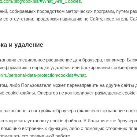
ed.com/blog/cookies/#What_Are_Cookies
.
ний, собираемых посредством метрических программ, путем ра
и ее отсутствии, продолжая навигацию по Сайту, посетитель Сай
ка и удаление
становив специальное расширение для браузера, например, Бло
информацию о порядке удаления или блокировании cookie-файло
er/ru/personal-data-protection/cookies#what
.
том, либо Пользователя может перенаправить на другие сайты 
ые cookie-файлы. Оператор не контролирует размещение cookie
 разрешено в настройках браузера (включено сохранение cookie
ью запретить установку cookie-файлов. В большинстве браузер
 помощью встроенных функций, либо с помощью сторонних плаги
помешать его правильной работе.