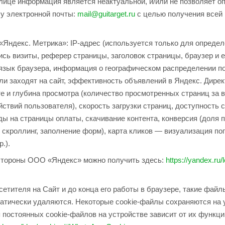
блице информация является неактуальной, и/или не позволяет о
су электронной почты:
mail@guitarget.ru
с целью получения всей
«Яндекс. Метрика»: IP-адрес (используется только для определ
сь визиты, реферер страницы, заголовок страницы, браузер и е
 язык браузера, информация о географическом распределении п
и заходят на сайт, эффективность объявлений в Яндекс. Директ
те и глубина просмотра (количество просмотренных страниц за в
ствий пользователя), скорость загрузки страниц, доступность с
ы на страницы оплаты, скачивание контента, конверсия (доля 
, скроллинг, заполнение форм), карта кликов — визуализация п
.).
стороны ООО «Яндекс» можно получить здесь:
https://yandex.ru/l
етителя на Сайт и до конца его работы в браузере, такие фай
атически удаляются. Некоторые cookie-файлы сохраняются на 
я постоянных cookie-файлов на устройстве зависит от их функц