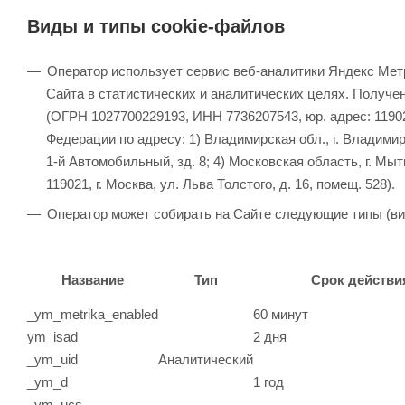
Виды и типы cookie-файлов
Оператор использует сервис веб-аналитики Яндекс Метр
Сайта в статистических и аналитических целях. Получ
(ОГРН 1027700229193, ИНН 7736207543, юр. адрес: 119021
Федерации по адресу: 1) Владимирская обл., г. Владимир, м
1-й Автомобильный, зд. 8; 4) Московская область, г. М
119021, г. Москва, ул. Льва Толстого, д. 16, помещ. 528).
Оператор может собирать на Сайте следующие типы (ви
Название
Тип
Срок действи
_ym_metrika_enabled
60 минут
ym_isad
2 дня
_ym_uid
Аналитический
_ym_d
1 год
_ym_ucs