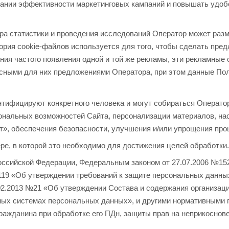
ании эффективности маркетинговых кампаний и повышать удобс
ра статистики и проведения исследований Оператор может разм
ория сookie-файлов используется для того, чтобы сделать пре
ения частого появления одной и той же рекламы, эти рекламные
сными для них предложениями Оператора, при этом данные Пол
тифицируют конкретного человека и могут собираться Оператор
ональных возможностей Сайта, персонализации материалов, нас
т», обеспечения безопасности, улучшения и/или упрощения про
е, в которой это необходимо для достижения целей обработки.
Российской Федерации, Федеральным законом от 27.07.2006 №1
119 «Об утверждении требований к защите персональных данны
2.2013 №21 «Об утверждении Состава и содержания организаци
ых системах персональных данных», и другими нормативными 
ражданина при обработке его ПДн, защиты прав на неприкоснове