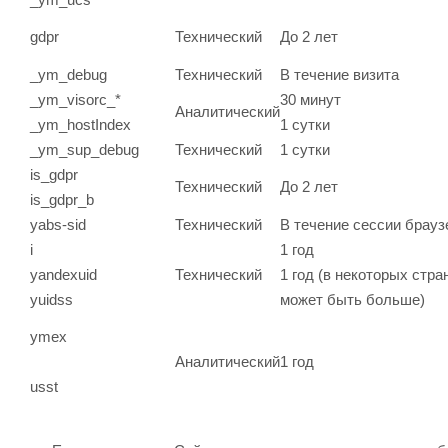
gdpr
Технический
До 2 лет
_ym_debug
Технический
В течение визита
_ym_visorc_*
30 минут
Аналитический
_ym_hostIndex
1 сутки
_ym_sup_debug
Технический
1 сутки
is_gdpr
Технический
До 2 лет
is_gdpr_b
yabs-sid
Технический
В течение сессии брауз
i
1 год
yandexuid
Технический
1 год (в некоторых стра
yuidss
может быть больше)
ymex
Аналитический
1 год
usst