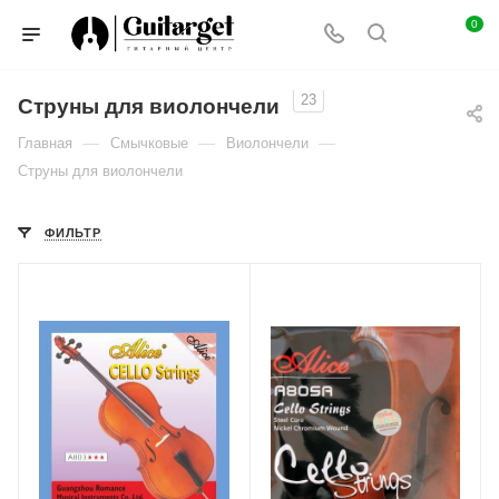
0
23
Струны для виолончели
—
—
—
Главная
Смычковые
Виолончели
Струны для виолончели
ФИЛЬТР