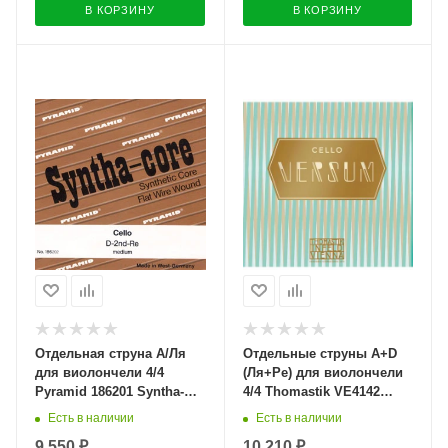
В КОРЗИНУ
В КОРЗИНУ
Отдельная струна А/Ля
Отдельные струны A+D
для виолончели 4/4
(Ля+Ре) для виолончели
Pyramid 186201 Syntha-
4/4 Thomastik VE4142
core
Versum
Есть в наличии
Есть в наличии
9 550 ₽
10 210 ₽