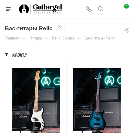
0
23
Бас-гитары Relic
—
—
—
Главная
Гитары
Relic Guitars
Бас-гитары Relic
ФИЛЬТР