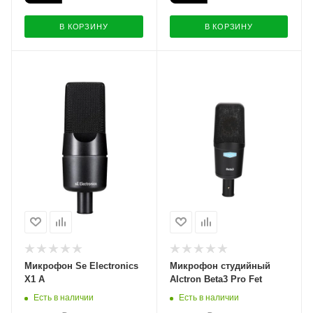
В КОРЗИНУ
В КОРЗИНУ
Микрофон Se Electronics
Микрофон студийный
X1 A
Alctron Beta3 Pro Fet
Есть в наличии
Есть в наличии