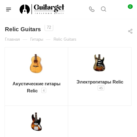
0
72
Relic Guitars
—
—
Главная
Гитары
Relic Guitars
Электрогитары Relic
Акустические гитары
45
Relic
4