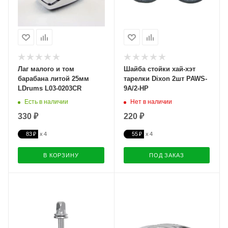
Лаг малого и том
Шайба стойки хай-хэт
барабана литой 25мм
тарелки Dixon 2шт PAWS-
LDrums L03-0203CR
9A/2-HP
Есть в наличии
Нет в наличии
330 ₽
220 ₽
83 ₽
55 ₽
В КОРЗИНУ
ПОД ЗАКАЗ