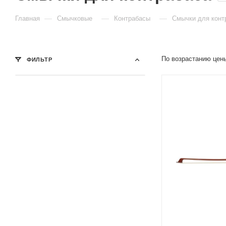
—
—
—
Главная
Смычковые
Контрабасы
Смычки для конт
По возрастанию цен
ФИЛЬТР