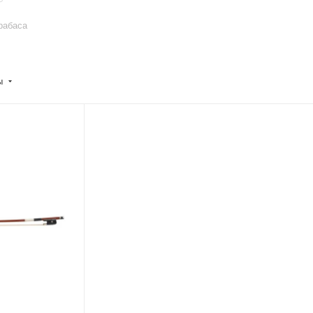
рабаса
ы