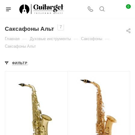
0
7
Саксафоны Альт
—
—
—
Главная
Духовые инструменты
Саксофоны
Саксафоны Альт
ФИЛЬТР