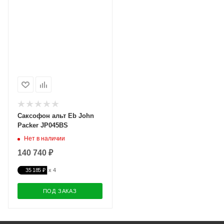
Саксофон альт Eb John
Packer JP045BS
Нет в наличии
140 740 ₽
35 185 ₽
ПОД ЗАКАЗ