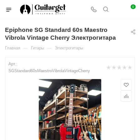
0
Epiphone SG Standard 60s Maestro
Vibrola Vintage Cherry Электрогитара
—
—
Главная
Гитары
Электрогитары
Арт.:
SGStandard60sMaestroVibrolaVintageCherry