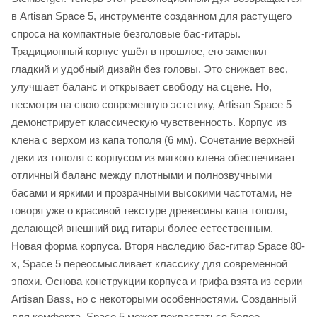
в Artisan Space 5, инструменте созданном для растущего
спроса на компактные безголовые бас-гитары.
Традиционный корпус ушёл в прошлое, его заменил
гладкий и удобный дизайн без головы. Это снижает вес,
улучшает баланс и открывает свободу на сцене. Но,
несмотря на свою современную эстетику, Artisan Space 5
демонстрирует классическую чувственность. Корпус из
клена с верхом из капа тополя (6 мм). Сочетание верхней
деки из тополя с корпусом из мягкого клена обеспечивает
отличный баланс между плотными и полнозвучными
басами и яркими и прозрачными высокими частотами, не
говоря уже о красивой текстуре древесины капа тополя,
делающей внешний вид гитары более естественным.
Новая форма корпуса. Вторя наследию бас-гитар Space 80-
х, Space 5 переосмысливает классику для современной
эпохи. Основа конструкции корпуса и грифа взята из серии
Artisan Bass, но с некоторыми особенностями. Созданный
для комфорта, Space 5 может похвастаться более