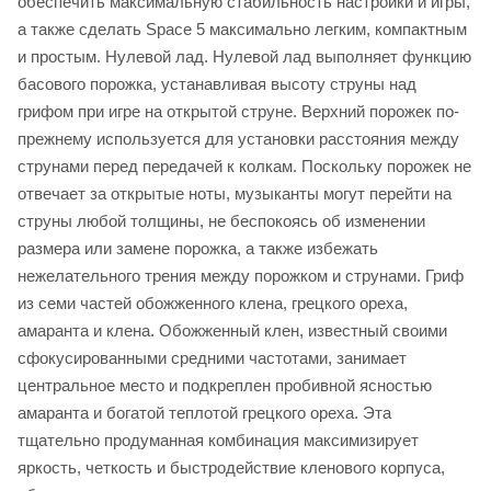
обеспечить максимальную стабильность настройки и игры,
а также сделать Space 5 максимально легким, компактным
и простым. Нулевой лад. Нулевой лад выполняет функцию
басового порожка, устанавливая высоту струны над
грифом при игре на открытой струне. Верхний порожек по-
прежнему используется для установки расстояния между
струнами перед передачей к колкам. Поскольку порожек не
отвечает за открытые ноты, музыканты могут перейти на
струны любой толщины, не беспокоясь об изменении
размера или замене порожка, а также избежать
нежелательного трения между порожком и струнами. Гриф
из семи частей обожженного клена, грецкого ореха,
амаранта и клена. Обожженный клен, известный своими
сфокусированными средними частотами, занимает
центральное место и подкреплен пробивной ясностью
амаранта и богатой теплотой грецкого ореха. Эта
тщательно продуманная комбинация максимизирует
яркость, четкость и быстродействие кленового корпуса,