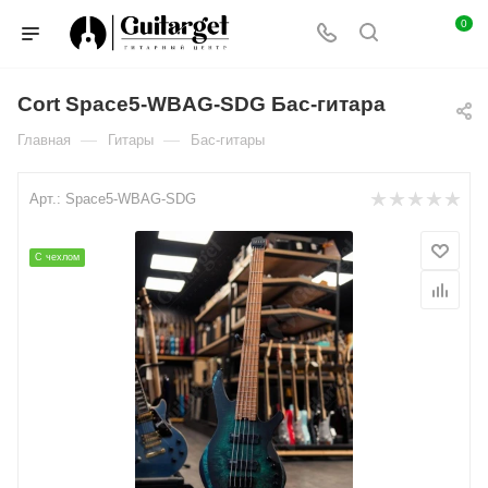
0
Cort Space5-WBAG-SDG Бас-гитара
—
—
Главная
Гитары
Бас-гитары
Арт.:
Space5-WBAG-SDG
С чехлом