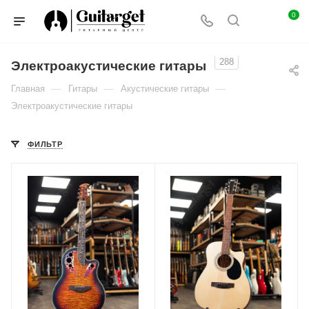
0
288
Электроакустические гитары
—
—
—
Главная
Гитары
Акустические гитары
Электроакустические гитары
ФИЛЬТР