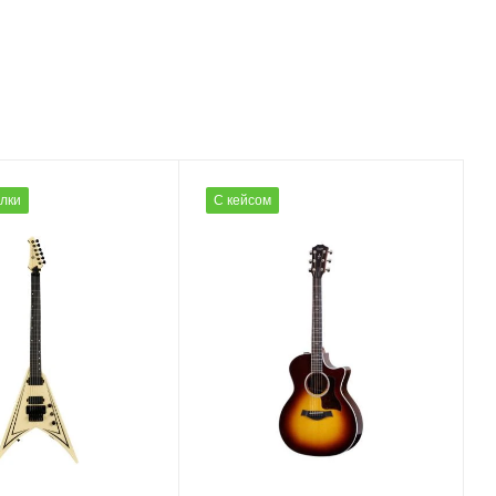
олки
С кейсом