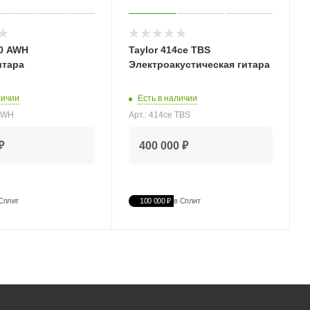
20 AWH
Taylor 414ce TBS
итара
Электроакустическая гитара
личии
Есть в наличии
 AWH
Арт.: 414ce TBS
₽
400 000 ₽
Сплит
100 000 ₽
в Сплит