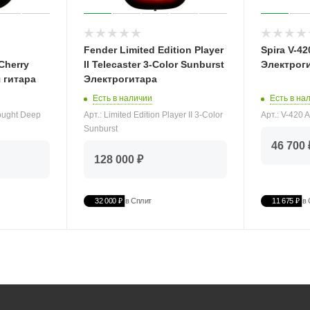
Fender Limited Edition Player
Spira V-4
Cherry
II Telecaster 3-Color Sunburst
Электрог
 гитара
Электрогитара
Есть в на
Есть в наличии
Арт.: V-420
ought Deep
Арт.: Limited Edition Player II 3-Color
Sunburst
46 700 
128 000 ₽
32 000 ₽
в Сплит
11 675 ₽
в 