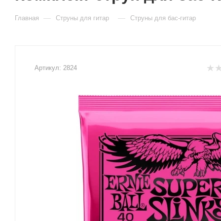
—
—
Главная
Струны для гитар
Струны для бас-гитар
Артикул:
2824