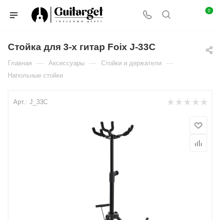
0
Стойка для 3-х гитар Foix J-33С
—
—
—
Главная
Аксессуары
Стойки и держатели
Напольные стойки
Арт.:
J_33С