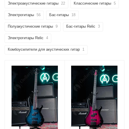
Электроакустические гитары
22
Классические гитары
5
Электрогитары
56
Бас-гитары
18
Полуакустические гитары
9
Бас-гитары Relic
3
Электрогитары Relic
4
Комбоусилители для акустических гитар
1