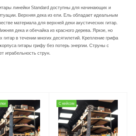
 Гитары линейки Standard доступны для начинающих и
итуации. Верхняя дека из ели. Ель обладает идеальным
стве материала для верхней деки акустических гитар.
жняя дека и обечайка из красного дерева. Яркое, но
х гитар в течении многих десятилетий. Крепление грифа
орпуса гитары грифу без потерь энергии. Струны с
ет играбельность струн.
олки
С кейсом