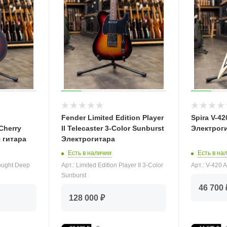
Fender Limited Edition Player
Spira V-4
Cherry
II Telecaster 3-Color Sunburst
Электрог
 гитара
Электрогитара
Есть в на
Есть в наличии
Арт.: V-420
ought Deep
Арт.: Limited Edition Player II 3-Color
Sunburst
46 700 
128 000 ₽