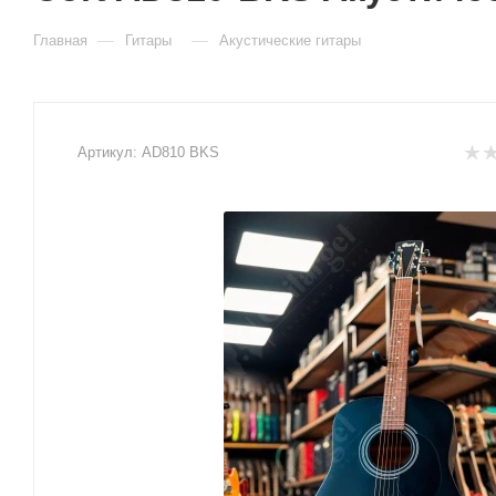
—
—
Главная
Гитары
Акустические гитары
Артикул:
AD810 BKS