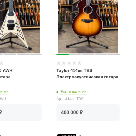
20 AWH
Taylor 414ce TBS
итара
Электроакустическая гитара
личии
Есть в наличии
 AWH
Арт.: 414ce TBS
₽
400 000 ₽