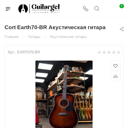
0
Cort Earth70-BR Акустическая гитара
—
—
Главная
Гитары
Акустические гитары
Арт.:
EARTH70-BR