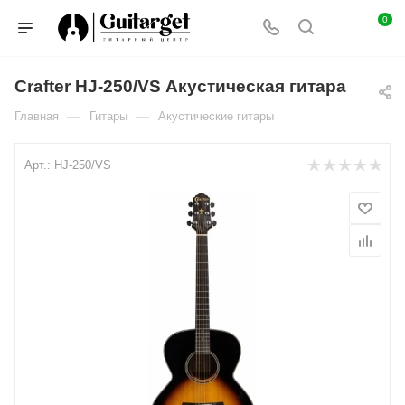
0
Crafter HJ-250/VS Акустическая гитара
—
—
Главная
Гитары
Акустические гитары
Арт.:
HJ-250/VS