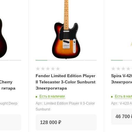
Fender Limited Edition Player
Spira V-4
Cherry
II Telecaster 3-Color Sunburst
Электрог
 гитара
Электрогитара
Есть в на
Есть в наличии
Арт.: V-420
ought Deep
Арт.: Limited Edition Player II 3-Color
Sunburst
46 700 
128 000 ₽