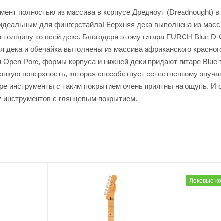
ент полностью из массива в корпусе Дредноут (Dreadnought) 
идеальным для фингерстайла! Верхняя дека выполнена из масси
ую толщину по всей деке. Благодаря этому гитара FURCH Blue 
дека и обечайка выполнены из массива африканского красного 
Open Pore, формы корпуса и нижней деки придают гитаре Blue 
онкую поверхность, которая способствует естественному звуч
ре инструменты с таким покрытием очень приятны на ощупь. И о
у инструментов с глянцевым покрытием.
Локовые к