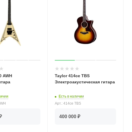
20 AWH
Taylor 414ce TBS
итара
Электроакустическая гитара
личии
Есть в наличии
 AWH
Арт.: 414ce TBS
₽
400 000 ₽