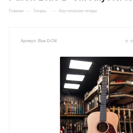
—
—
Главная
Гитары
Акустические гитары
Артикул:
Blue D-CM