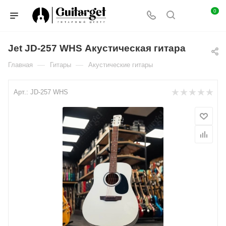
0
Jet JD-257 WHS Акустическая гитара
—
—
Главная
Гитары
Акустические гитары
Арт.:
JD-257 WHS