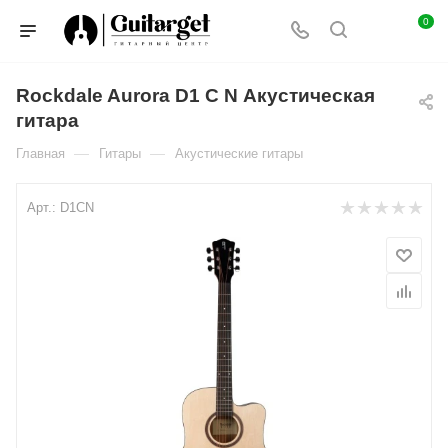
0
Rockdale Aurora D1 C N Акустическая
гитара
—
—
Главная
Гитары
Акустические гитары
Арт.:
D1CN