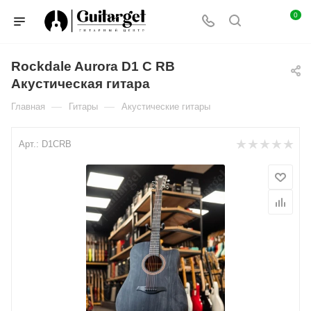
0
Rockdale Aurora D1 C RB
Акустическая гитара
—
—
Главная
Гитары
Акустические гитары
Арт.:
D1CRB