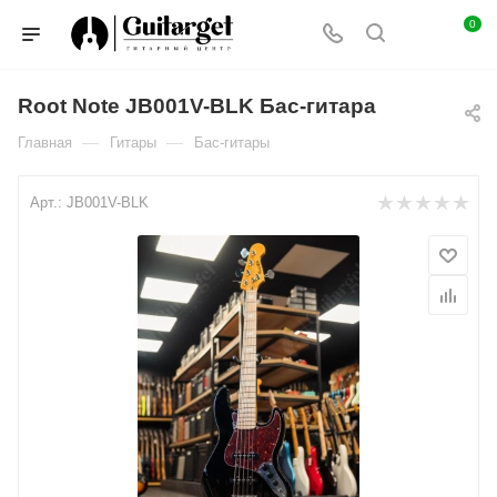
0
Root Note JB001V-BLK Бас-гитара
—
—
Главная
Гитары
Бас-гитары
Арт.:
JB001V-BLK