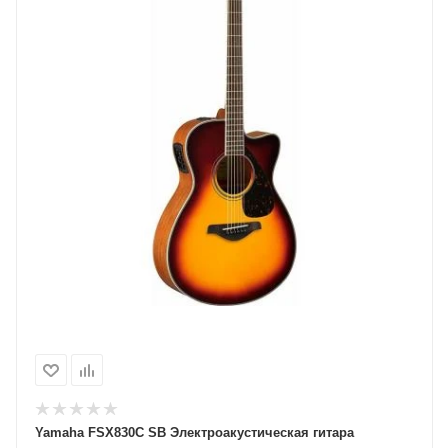
Yamaha FSX830С SB Электроакустическая гитара