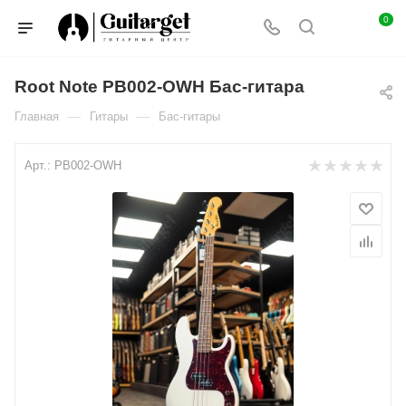
0
Root Note PB002-OWH Бас-гитара
—
—
Главная
Гитары
Бас-гитары
Арт.:
PB002-OWH