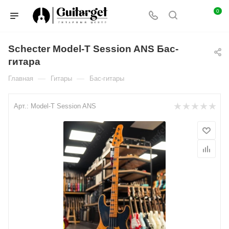
0
Schecter Model-T Session ANS Бас-
гитара
—
—
Главная
Гитары
Бас-гитары
Арт.:
Model-T Session ANS