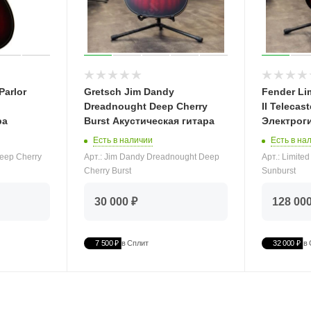
Parlor
Gretsch Jim Dandy
Fender Lim
Dreadnought Deep Cherry
II Telecas
ра
Burst Акустическая гитара
Электрог
Есть в наличии
Есть в на
Deep Cherry
Арт.: Jim Dandy Dreadnought Deep
Арт.: Limited
Cherry Burst
Sunburst
30 000 ₽
128 000
7 500 ₽
в Сплит
32 000 ₽
в 