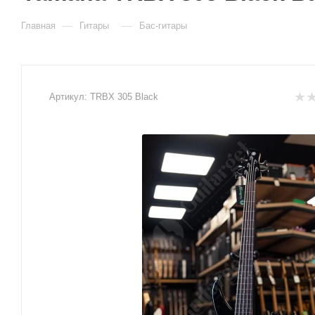
—
—
Главная
Гитары
Бас-гитары
Артикул:
TRBX 305 Black