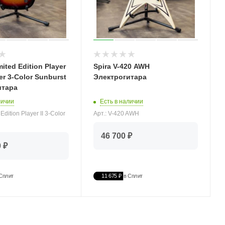
ited Edition Player
Spira V-420 AWH
ter 3-Color Sunburst
Электрогитара
итара
Есть в наличии
личии
Арт.: V-420 AWH
 Edition Player II 3-Color
46 700 ₽
 ₽
Сплит
11 675 ₽
в Сплит