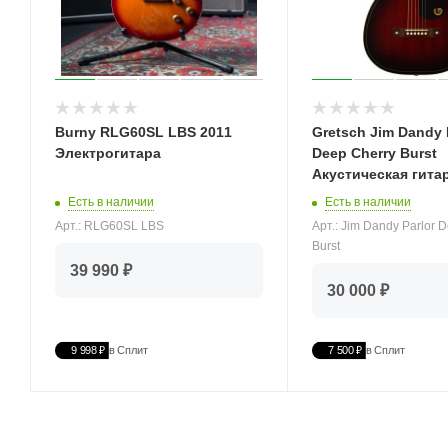
Burny RLG60SL LBS 2011
Gretsch Jim Dandy 
Электрогитара
Deep Cherry Burst
Акустическая гита
Есть в наличии
Есть в наличии
Арт.: RLG60SL LBS
Арт.: Jim Dandy Parlor 
Burst
39 990 ₽
30 000 ₽
9 998 ₽
в Сплит
7 500 ₽
в Сплит