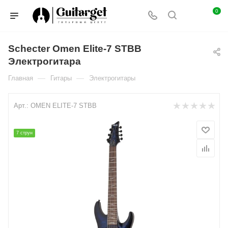
0
Schecter Omen Elite-7 STBB
Электрогитара
—
—
Главная
Гитары
Электрогитары
Арт.:
OMEN ELITE-7 STBB
7 струн