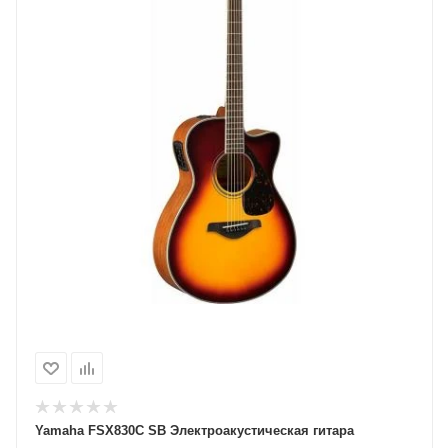
Yamaha FSX830С SB Электроакустическая гитара