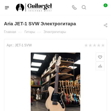
0
Aria JET-1 SVW Электрогитара
—
—
Главная
Гитары
Электрогитары
Арт.:
JET-1 SVW