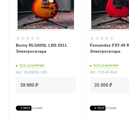
Burny RLG60SL LBS 2011
Fernandes FST-45 
Электрогитара
Электрогитара
Есть в наличии
Есть в наличии
Арт.: RLG60SL LBS
Арт.: FST-45 Red
39 990 ₽
35 000 ₽
9 998 ₽
в Сплит
8 750 ₽
в Сплит