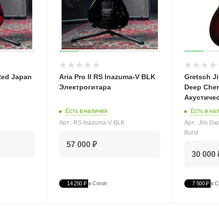
Red Japan
Aria Pro II RS Inazuma-V BLK
Gretsch J
Электрогитара
Deep Cher
Акустичес
Есть в наличии
Есть в на
Арт.: RS Inazuma-V BLK
Арт.: Jim Da
Burst
57 000 ₽
30 000 
14 250 ₽
в Сплит
7 500 ₽
в С