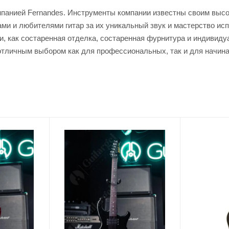
омпанией Fernandes. Инструменты компании известны своим выс
ми и любителями гитар за их уникальный звук и мастерство ис
ми, как состаренная отделка, состаренная фурнитура и индивид
х отличным выбором как для профессиональных, так и для начи