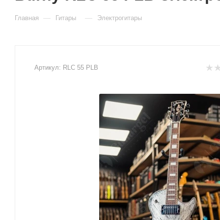
—
—
Главная
Гитары
Электрогитары
Артикул:
RLC 55 PLB