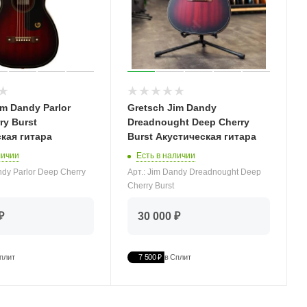
im Dandy Parlor
Gretsch Jim Dandy
ry Burst
Dreadnought Deep Cherry
кая гитара
Burst Акустическая гитара
личии
Есть в наличии
ndy Parlor Deep Cherry
Арт.: Jim Dandy Dreadnought Deep
Cherry Burst
₽
30 000 ₽
плит
7 500 ₽
в Сплит