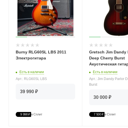
Burny RLG60SL LBS 2011
Gretsch Jim Dandy 
Электрогитара
Deep Cherry Burst
Акустическая гита
Есть в наличии
Есть в наличии
Арт.: RLG60SL LBS
Арт.: Jim Dandy Parlor 
Burst
39 990 ₽
30 000 ₽
9 998 ₽
в Сплит
7 500 ₽
в Сплит