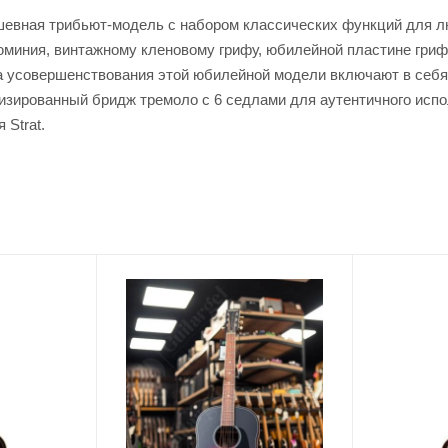
то душевная трибьют-модель с набором классических функций для 
иния, винтажному кленовому грифу, юбилейной пластине грифа с
ока усовершенствования этой юбилейной модели включают в себ
изированный бридж тремоло с 6 седлами для аутентичного испол
 Strat.