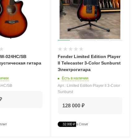
SW-024HC/SB
Fender Limited Edition Player
кустическая гитара
II Telecaster 3-Color Sunburst
Электрогитара
личии
Есть в наличии
24HC/SB
Арт.: Limited Edition Player II 3-Color
Sunburst
₽
128 000 ₽
плит
32 000 ₽
в Сплит