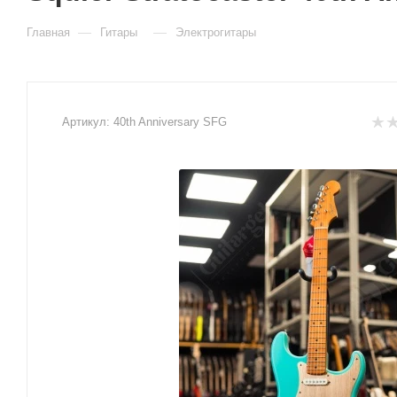
—
—
Главная
Гитары
Электрогитары
Артикул:
40th Anniversary SFG