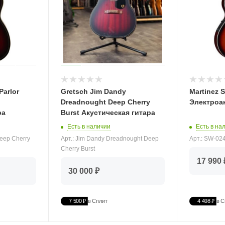
Parlor
Gretsch Jim Dandy
Martinez 
Dreadnought Deep Cherry
Электроа
ра
Burst Акустическая гитара
Есть в на
Есть в наличии
Арт.: SW-0
Deep Cherry
Арт.: Jim Dandy Dreadnought Deep
Cherry Burst
17 990 
30 000 ₽
7 500 ₽
в Сплит
4 498 ₽
в С