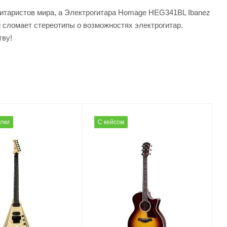
гитаристов мира, а Электрогитара Homage HEG341BL Ibanez
 сломает стереотипы о возможностях электрогитар.
тву!
олки
С кейсом