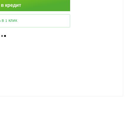
 в кредит
 В 1 КЛИК