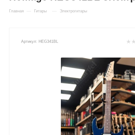
—
—
Главная
Гитары
Электрогитары
Артикул:
HEG341BL