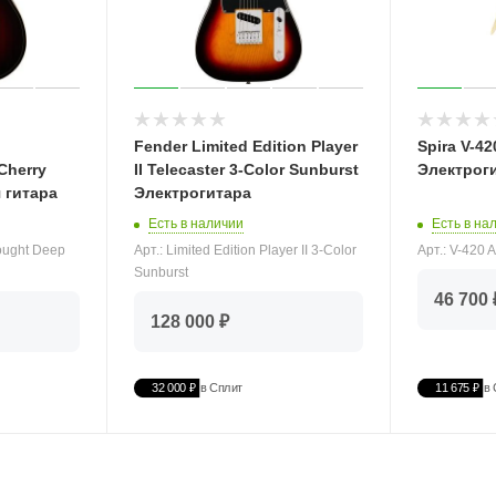
Fender Limited Edition Player
Spira V-4
Cherry
II Telecaster 3-Color Sunburst
Электрог
 гитара
Электрогитара
Есть в на
Есть в наличии
Арт.: V-420
ought Deep
Арт.: Limited Edition Player II 3-Color
Sunburst
46 700 
128 000 ₽
32 000 ₽
в Сплит
11 675 ₽
в 