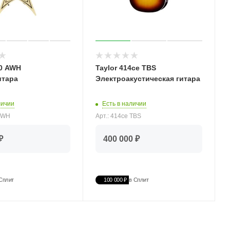
20 AWH
Taylor 414ce TBS
итара
Электроакустическая гитара
личии
Есть в наличии
 AWH
Арт.: 414ce TBS
₽
400 000 ₽
Сплит
100 000 ₽
в Сплит