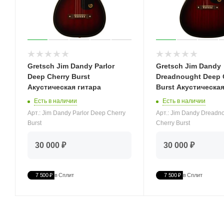
Gretsch Jim Dandy Parlor
Gretsch Jim Dandy
Deep Cherry Burst
Dreadnought Deep 
Акустическая гитара
Burst Акустическая
Есть в наличии
Есть в наличии
Арт.: Jim Dandy Parlor Deep Cherry
Арт.: Jim Dandy Dreadn
Burst
Cherry Burst
30 000 ₽
30 000 ₽
7 500 ₽
в Сплит
7 500 ₽
в Сплит