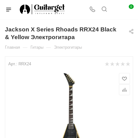
0
Jackson X Series Rhoads RRX24 Black
& Yellow Электрогитара
—
—
Главная
Гитары
Электрогитары
Арт.:
RRX24