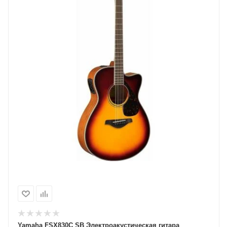
Yamaha FSX830С SB Электроакустическая гитара