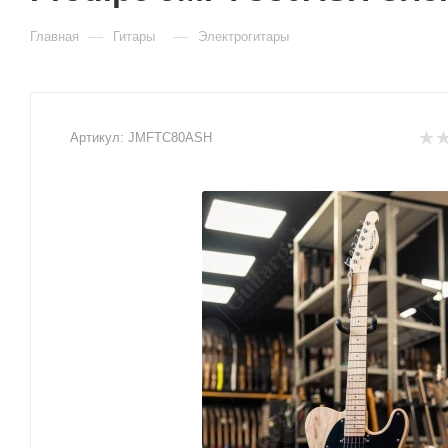
—
—
Главная
Гитары
Электрогитары
Артикул:
JMFTC80ASH