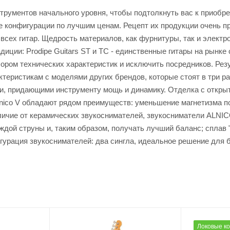
рументов начального уровня, чтобы подтолкнуть вас к приобре
е конфигурации по лучшим ценам. Рецепт их продукции очень пр
всех гитар. Щедрость материалов, как фурнитуры, так и электр
радиции: Prodipe Guitars ST и TC - единственные гитары на рынк
бором технических характеристик и исключить посредников. Рез
теристикам с моделями других брендов, которые стоят в три ра
и, придающими инструменту мощь и динамику. Отделка с откры
Alnico V обладают рядом преимуществ: уменьшение магнетизма 
личие от керамических звукоснимателей, звукосниматели ALNIC
дой струны и, таким образом, получать лучший баланс; сплав 
игурация звукоснимателей: два сингла, идеальное решение для 
Локовые к