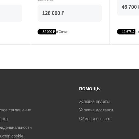
46 700 
128 000 ₽
32 000 ₽
в Сплит
11 675 ₽
в 
ПОМОЩЬ
Условия оплаты
ское соглашение
Условия доставки
ерта
Обмен и возврат
фиденциальности
ботки cookie