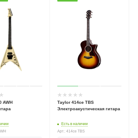
20 AWH
Taylor 414ce TBS
итара
Электроакустическая гитара
личии
Есть в наличии
 AWH
Арт.: 414ce TBS