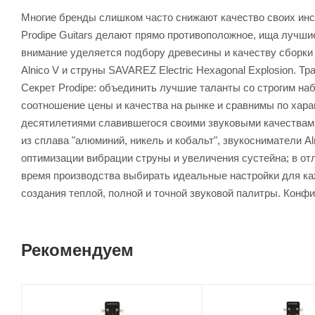
Многие бренды слишком часто снижают качество своих инст
Prodipe Guitars делают прямо противоположное, ища лучши
внимание уделяется подбору древесины и качеству сборки 
Alnico V и струны SAVAREZ Electric Hexagonal Explosion. Т
Секрет Prodipe: объединить лучшие таланты со строгим на
соотношение цены и качества на рынке и сравнимы по харак
десятилетиями славившегося своими звуковыми качествам
из сплава "алюминий, никель и кобальт", звукосниматели 
оптимизации вибрации струны и увеличения сустейна; в от
время производства выбирать идеальные настройки для каж
создания теплой, полной и точной звуковой палитры. Конф
Рекомендуем