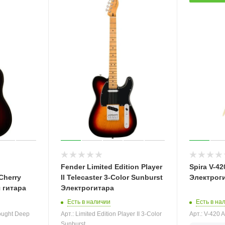
Fender Limited Edition Player
Spira V-4
Cherry
II Telecaster 3-Color Sunburst
Электрог
 гитара
Электрогитара
Есть в на
Есть в наличии
Арт.: V-420
ought Deep
Арт.: Limited Edition Player II 3-Color
Sunburst