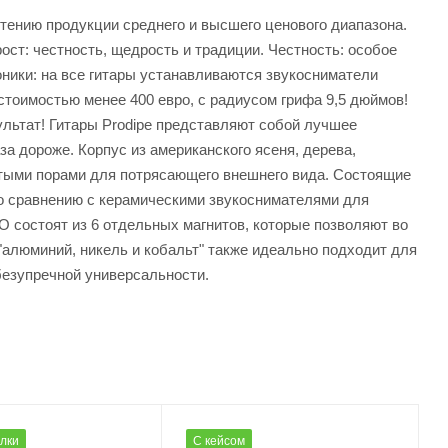
тению продукции среднего и высшего ценового диапазона.
ост: честность, щедрость и традиции. Честность: особое
оники: на все гитары устанавливаются звукосниматели
е стоимостью менее 400 евро, с радиусом грифа 9,5 дюймов!
ультат! Гитары Prodipe представляют собой лучшее
за дороже. Корпус из американского ясеня, дерева,
тыми порами для потрясающего внешнего вида. Состоящие
по сравнению с керамическими звукоснимателями для
O состоят из 6 отдельных магнитов, которые позволяют во
"алюминий, никель и кобальт" также идеально подходит для
безупречной универсальности.
олки
С кейсом