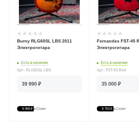
Burny RLG60SL LBS 2011
Fernandes FST-45 
Электрогитара
Электрогитара
Есть в наличии
Есть в наличии
Арт.: RLG60SL LBS
Арт.: FST-45 Red
39 990 ₽
35 000 ₽
9 998 ₽
в Сплит
8 750 ₽
в Сплит