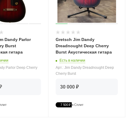
im Dandy Parlor
Gretsch Jim Dandy
ry Burst
Dreadnought Deep Cherry
кая гитара
Burst Акустическая гитара
личии
Есть в наличии
ndy Parlor Deep Cherry
Арт.: Jim Dandy Dreadnought Deep
Cherry Burst
₽
30 000 ₽
плит
7 500 ₽
в Сплит