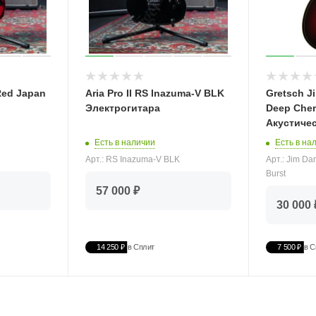
Red Japan
Aria Pro II RS Inazuma-V BLK
Gretsch J
Электрогитара
Deep Cher
Акустичес
Есть в наличии
Есть в на
Арт.: RS Inazuma-V BLK
Арт.: Jim Da
Burst
57 000 ₽
30 000 
14 250 ₽
в Сплит
7 500 ₽
в С