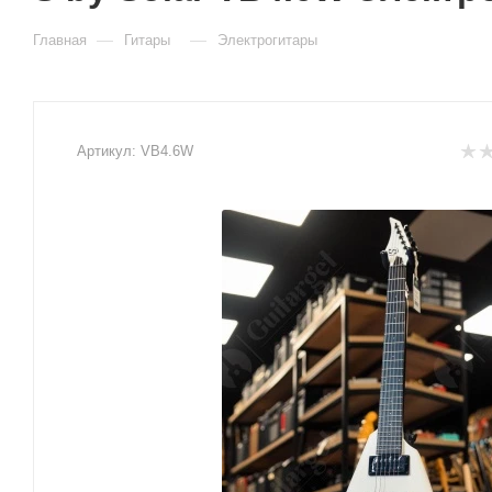
—
—
Главная
Гитары
Электрогитары
Артикул:
VB4.6W