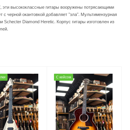
ь", эти высококлассные гитары вооружены потрясающими
ет с черной окантовкой добавляет "зла". Мультимензурная
checter Diamond Heretic. Корпус гитары изготовлен из
лей.
олки
С кейсом