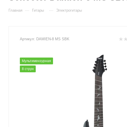
—
—
Главная
Гитары
Электрогитары
Артикул:
DAMIEN-8 MS SBK
Мультимензурная
8 струн