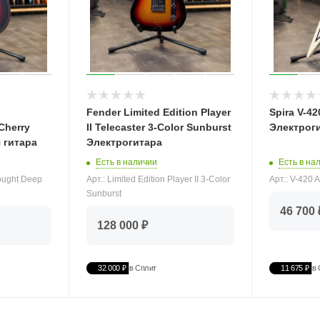
Fender Limited Edition Player
Spira V-4
Cherry
II Telecaster 3-Color Sunburst
Электрог
 гитара
Электрогитара
Есть в на
Есть в наличии
Арт.: V-420
ought Deep
Арт.: Limited Edition Player II 3-Color
Sunburst
46 700 
128 000 ₽
32 000 ₽
в Сплит
11 675 ₽
в 