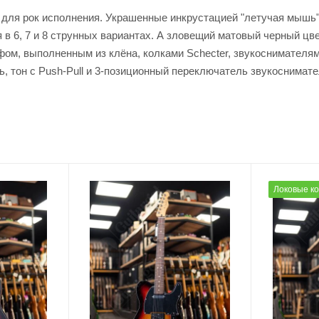
й для рок исполнения. Украшенные инкрустацией "летучая мыш
 в 6, 7 и 8 струнных вариантах. А зловещий матовый черный цв
 выполненным из клёна, колками Schecter, звукоснимателями S
ь, тон с Push-Pull и 3-позиционный переключатель звукоснимате
Локовые к