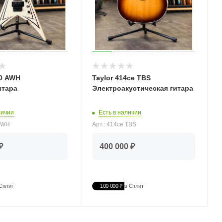
20 AWH
Taylor 414ce TBS
итара
Электроакустическая гитара
личии
Есть в наличии
 AWH
Арт.: 414ce TBS
₽
400 000 ₽
Сплит
100 000 ₽
в Сплит