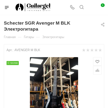
0
Schecter SGR Avenger M BLK
Электрогитара
—
—
Главная
Гитары
Электрогитары
Арт.:
AVENGER M BLK
С чехлом