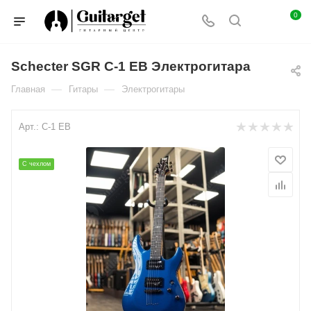
0
Schecter SGR C-1 EB Электрогитара
—
—
Главная
Гитары
Электрогитары
Арт.:
C-1 EB
С чехлом