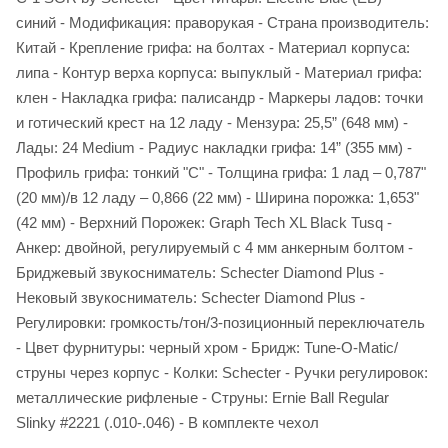
синий - Модификация: праворукая - Страна производитель:
Китай - Крепление грифа: на болтах - Материал корпуса:
липа - Контур верха корпуса: выпуклый - Материал грифа:
клен - Накладка грифа: палисандр - Маркеры ладов: точки
и готический крест на 12 ладу - Мензура: 25,5” (648 мм) -
Лады: 24 Medium - Радиус накладки грифа: 14” (355 мм) -
Профиль грифа: тонкий "С" - Толщина грифа: 1 лад – 0,787"
(20 мм)/в 12 ладу – 0,866 (22 мм) - Ширина порожка: 1,653"
(42 мм) - Верхний Порожек: Graph Tech XL Black Tusq -
Анкер: двойной, регулируемый с 4 мм анкерным болтом -
Бриджевый звукосниматель: Schecter Diamond Plus -
Нековый звукосниматель: Schecter Diamond Plus -
Регулировки: громкость/тон/3-позиционный переключатель
- Цвет фурнитуры: черный хром - Бридж: Tune-O-Matic/
струны через корпус - Колки: Schecter - Ручки регулировок:
металлические рифленые - Струны: Ernie Ball Regular
Slinky #2221 (.010-.046) - В комплекте чехол