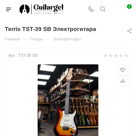
0
Terris TST-39 SB Электрогитара
—
—
Главная
Гитары
Электрогитары
Арт.:
TST-39 SB