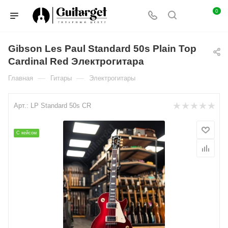
0
Gibson Les Paul Standard 50s Plain Top
Cardinal Red Электрогитара
—
—
Главная
Гитары
Электрогитары
Арт.:
LP Standard 50s CR
С кейсом