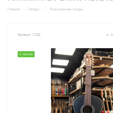
—
—
Главная
Гитары
Классические гитары
Артикул:
7.232
С чехлом