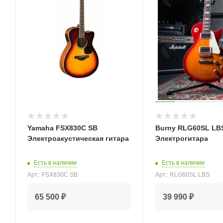
Yamaha FSX830С SB
Burny RLG60SL LB
Электроакустическая гитара
Электрогитара
Есть в наличии
Есть в наличии
Арт.: FSX830С SB
Арт.: RLG60SL LBS
65 500 ₽
39 990 ₽