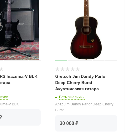
I RS Inazuma-V BLK
Gretsch Jim Dandy Parlor
итара
Deep Cherry Burst
Акустическая гитара
личии
Есть в наличии
azuma-V BLK
Арт.: Jim Dandy Parlor Deep Cherry
Burst
₽
30 000 ₽