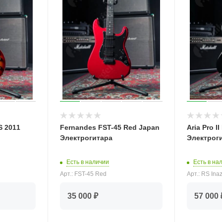
S 2011
Fernandes FST-45 Red Japan
Aria Pro I
Электрогитара
Электрог
Есть в наличии
Есть в на
Арт.: FST-45 Red
Арт.: RS In
35 000 ₽
57 000 