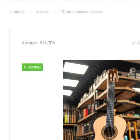
—
—
Главная
Гитары
Классические гитары
Артикул:
813-7PA
С чехлом