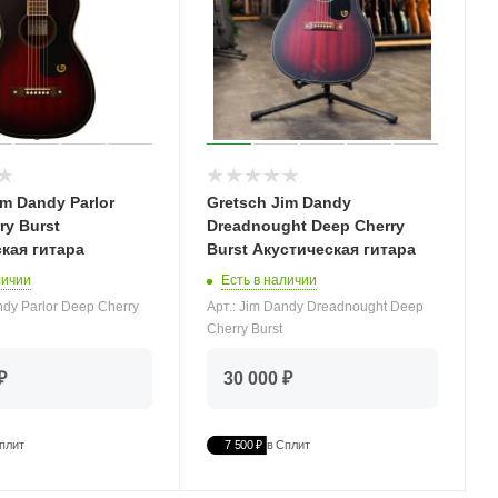
im Dandy Parlor
Gretsch Jim Dandy
ry Burst
Dreadnought Deep Cherry
кая гитара
Burst Акустическая гитара
личии
Есть в наличии
ndy Parlor Deep Cherry
Арт.: Jim Dandy Dreadnought Deep
Cherry Burst
₽
30 000 ₽
плит
7 500 ₽
в Сплит