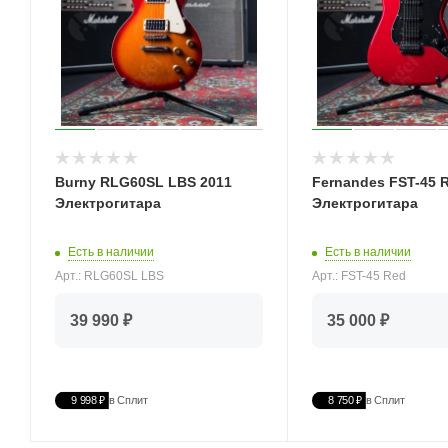
Burny RLG60SL LBS 2011
Fernandes FST-45 
Электрогитара
Электрогитара
Есть в наличии
Есть в наличии
Арт.: RLG60SL LBS
Арт.: FST-45 Red
39 990 ₽
35 000 ₽
9 998 ₽
в Сплит
8 750 ₽
в Сплит