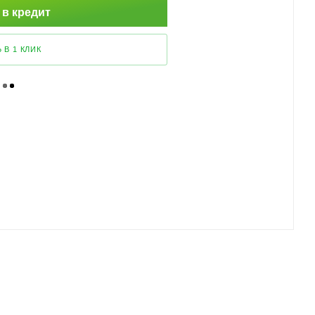
 в кредит
 В 1 КЛИК