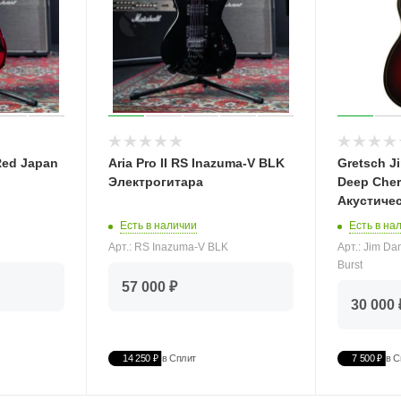
Red Japan
Aria Pro II RS Inazuma-V BLK
Gretsch J
Электрогитара
Deep Cher
Акустичес
Есть в наличии
Есть в на
Арт.: RS Inazuma-V BLK
Арт.: Jim Da
Burst
57 000 ₽
30 000 
14 250 ₽
в Сплит
7 500 ₽
в С