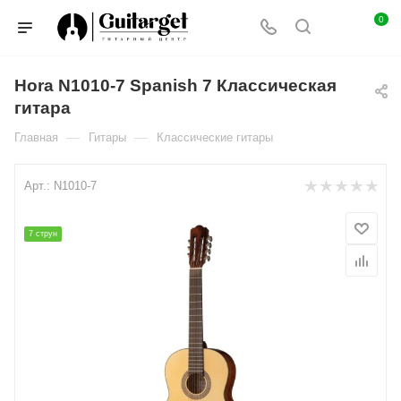
0
Hora N1010-7 Spanish 7 Классическая
гитара
—
—
Главная
Гитары
Классические гитары
Арт.:
N1010-7
7 струн