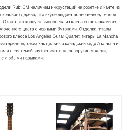
одели Rubi CM наличием инкрустаций на розетке и канте из
з красного дерева, что вкупе выдаёт полноценное, теплое
. Окантовка корпуса выполнена из клена со вставками из
олоченного цвета с черными бутонами. Отделка гитары
вого класса Los Angeles Guitar Quartet, гитары La Mancha
атериалов, таких как цельный канадский кедр A класса и
 или с системой звукоснимателя, леворукие модели,
и с любыми навыками.