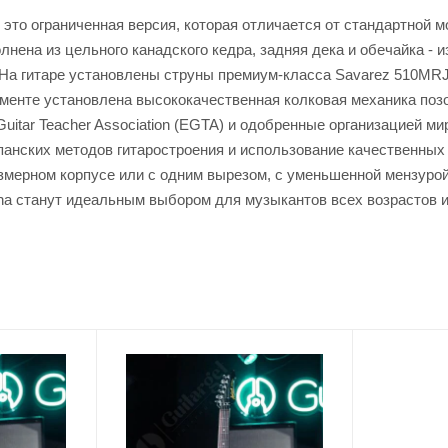
 это ограниченная версия, которая отличается от стандартной м
нена из цельного канадского кедра, задняя дека и обечайка - и
. На гитаре установлены струны премиум-класса Savarez 510MRJ
ументе установлена высококачественная колковая механика поз
tar Teacher Association (EGTA) и одобренные организацией миро
нских методов гитаростроения и использование качественных м
азмерном корпусе или с одним вырезом, с уменьшенной мензурой
cha станут идеальным выбором для музыкантов всех возрастов 