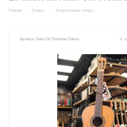
—
—
Главная
Гитары
Классические гитары
Артикул:
Rubi CM Fishbone Edition