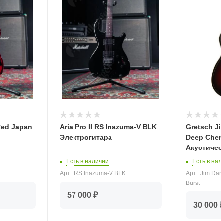
Red Japan
Aria Pro II RS Inazuma-V BLK
Gretsch J
Электрогитара
Deep Cher
Акустичес
Есть в наличии
Есть в на
Арт.: RS Inazuma-V BLK
Арт.: Jim Da
Burst
57 000 ₽
30 000 