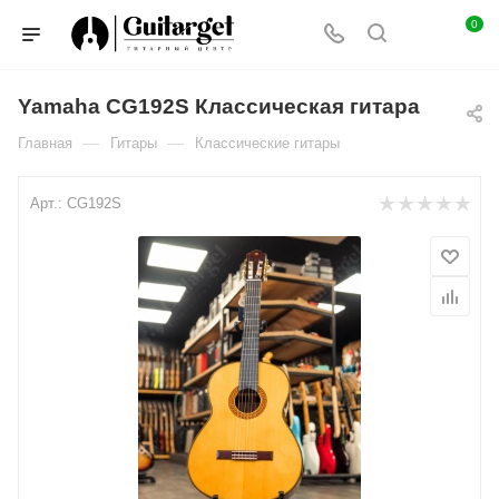
0
Yamaha CG192S Классическая гитара
—
—
Главная
Гитары
Классические гитары
Арт.:
CG192S