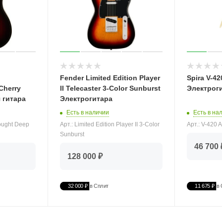
Fender Limited Edition Player
Spira V-4
Cherry
II Telecaster 3-Color Sunburst
Электрог
 гитара
Электрогитара
Есть в на
Есть в наличии
Арт.: V-420
ought Deep
Арт.: Limited Edition Player II 3-Color
Sunburst
46 700 
128 000 ₽
32 000 ₽
в Сплит
11 675 ₽
в 