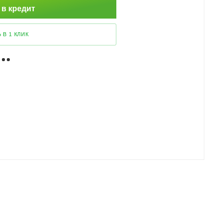
 в кредит
 В 1 КЛИК