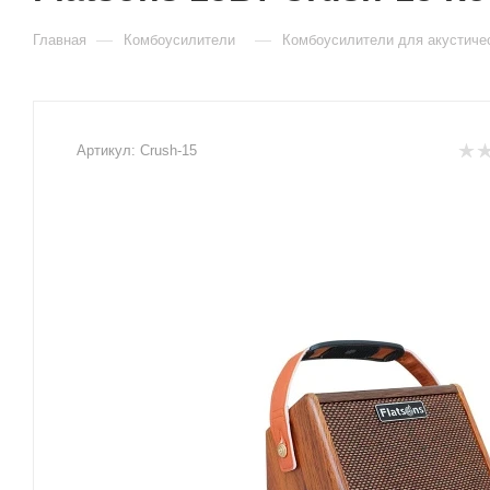
—
—
Главная
Комбоусилители
Комбоусилители для акустичес
Артикул:
Crush-15