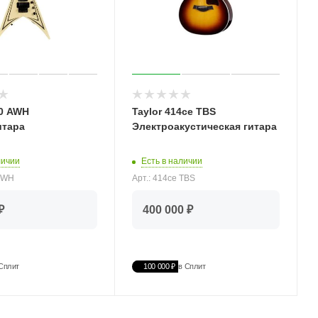
20 AWH
Taylor 414ce TBS
итара
Электроакустическая гитара
личии
Есть в наличии
 AWH
Арт.: 414ce TBS
₽
400 000 ₽
Сплит
100 000 ₽
в Сплит