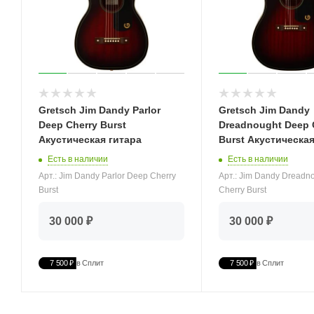
Gretsch Jim Dandy Parlor
Gretsch Jim Dandy
Deep Cherry Burst
Dreadnought Deep 
Акустическая гитара
Burst Акустическая
Есть в наличии
Есть в наличии
Арт.: Jim Dandy Parlor Deep Cherry
Арт.: Jim Dandy Dreadn
Burst
Cherry Burst
30 000 ₽
30 000 ₽
7 500 ₽
в Сплит
7 500 ₽
в Сплит