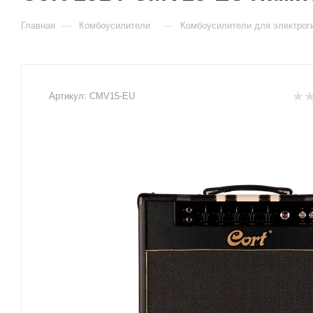
—
—
Главная
Комбоусилители
Комбоусилители для электрог
Артикул:
CMV15-EU