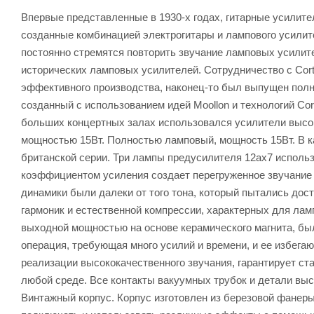
Впервые представленные в 1930-х годах, гитарные усилител
созданные комбинацией электрогитары и лампового усилит
постоянно стремятся повторить звучание ламповых усилите
исторических ламповых усилителей. Сотрудничество с Cort
эффективного производства, наконец-то был выпущен полн
созданный с использованием идей Moollon и технологий Cor
больших концертных залах использовался усилители высоко
мощностью 15Вт. Полностью ламповый, мощность 15Вт. В 
британской серии. Три лампы предусилителя 12ax7 использ
коэффициентом усиления создает перегруженное звучание 
динамики были далеки от того тона, который пытались дост
гармоник и естественной компрессии, характерных для лам
выходной мощностью на основе керамического магнита, был
операция, требующая много усилий и времени, и ее избега
реализации высококачественного звучания, гарантирует ст
любой среде. Все контакты вакуумных трубок и детали выс
Винтажный корпус. Корпус изготовлен из березовой фанеры,