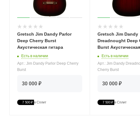
Gretsch Jim Dandy Parlor
Gretsch Jim Dandy
Deep Cherry Burst
Dreadnought Deep 
Акустическая гитара
Burst Акустическая
Есть в наличии
Есть в наличии
Арт.: Jim Dandy Parlor Deep Cherry
Арт.: Jim Dandy Dreadn
Burst
Cherry Burst
30 000 ₽
30 000 ₽
7 500 ₽
в Сплит
7 500 ₽
в Сплит