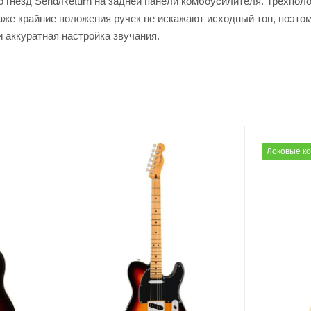
гнезд Send/Return на задней панели комбоусилителя. Трехполо
Даже крайние положения ручек не искажают исходный тон, поэто
 аккуратная настройка звучания.
Локовые к