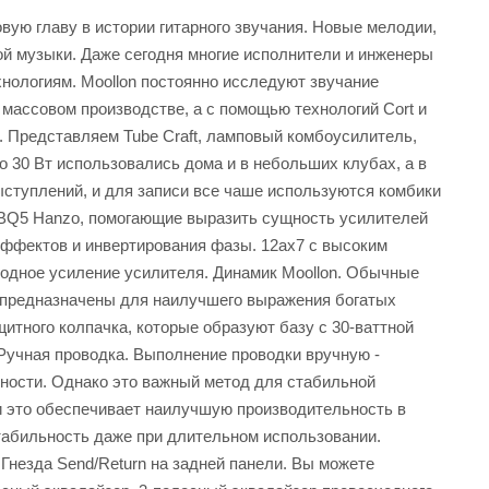
вую главу в истории гитарного звучания. Новые мелодии,
й музыки. Даже сегодня многие исполнители и инженеры
нологиям. Moollon постоянно исследуют звучание
массовом производстве, а с помощью технологий Cort и
 Представляем Tube Craft, ламповый комбоусилитель,
до 30 Вт использовались дома и в небольших клубах, а в
ыступлений, и для записи все чаше используются комбики
6BQ5 Hanzo, помогающие выразить сущность усилителей
эффектов и инвертирования фазы. 12ax7 с высоким
ходное усиление усилителя. Динамик Moollon. Обычные
on, предназначены для наилучшего выражения богатых
итного колпачка, которые образуют базу с 30-ваттной
Ручная проводка. Выполнение проводки вручную -
ьности. Однако это важный метод для стабильной
и это обеспечивает наилучшую производительность в
табильность даже при длительном использовании.
Гнезда Send/Return на задней панели. Вы можете