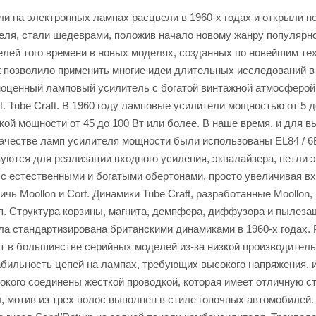
и на электронных лампах расцвели в 1960-х годах и открыли но
еля, стали шедеврами, положив начало новому жанру популярно
лей того времени в новых моделях, созданных по новейшим тех
 позволило применить многие идеи длительных исследований в 
оценный ламповый усилитель с богатой винтажной атмосферой.
t. Tube Craft. В 1960 году ламповые усилители мощностью от 5 
й мощности от 45 до 100 Вт или более. В наше время, и для в
качестве ламп усилителя мощности были использованы EL84 / 
уются для реализации входного усиления, эквалайзера, петли 
с естественными и богатыми обертонами, просто увеличивая в
ичь Moollon и Cort. Динамики Tube Craft, разработанные Mooll
п. Структура корзины, магнита, демпфера, диффузора и пылезащ
а стандартизирована британскими динамиками в 1960-х годах. 
ют в большинстве серийных моделей из-за низкой производител
абильность цепей на лампах, требующих высокого напряжения, 
окого соединены жесткой проводкой, которая имеет отличную с
 мотив из трех полос выполнен в стиле гоночных автомобилей. 