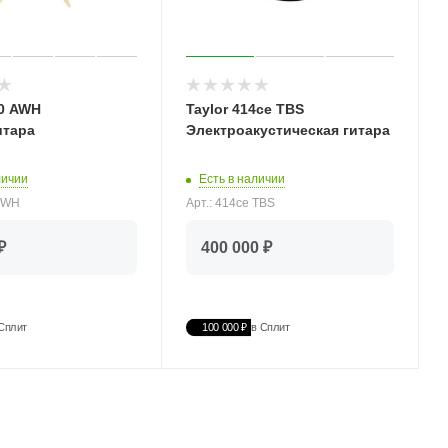
20 AWH
Taylor 414ce TBS
итара
Электроакустическая гитара
личии
Есть в наличии
 AWH
Арт.: 414ce TBS
₽
400 000 ₽
Сплит
100 000 ₽
в Сплит