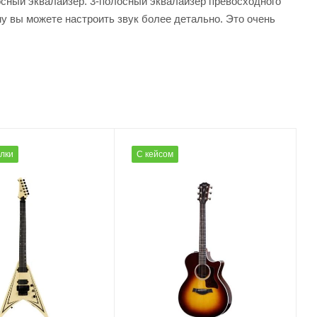
сный эквалайзер. 3-полосный эквалайзер превосходного
му вы можете настроить звук более детально. Это очень
олки
С кейсом