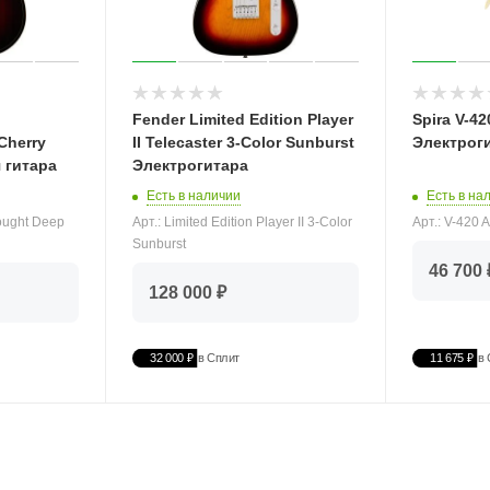
Fender Limited Edition Player
Spira V-4
Cherry
II Telecaster 3-Color Sunburst
Электрог
 гитара
Электрогитара
Есть в на
Есть в наличии
Арт.: V-420
ought Deep
Арт.: Limited Edition Player II 3-Color
Sunburst
46 700 
128 000 ₽
32 000 ₽
в Сплит
11 675 ₽
в 