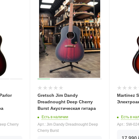
Parlor
Gretsch Jim Dandy
Martinez 
Dreadnought Deep Cherry
Электроа
ра
Burst Акустическая гитара
Есть в на
Есть в наличии
Арт.: SW-0
Deep Cherry
Арт.: Jim Dandy Dreadnought Deep
Cherry Burst
17 990 