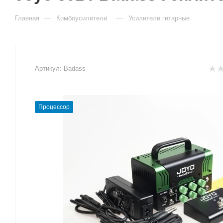
—
—
Главная
Комбоусилители
Усилители гитарные
Артикул:
Badass
Процессор