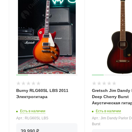
Burny RLG60SL LBS 2011
Gretsch Jim Dandy 
Электрогитара
Deep Cherry Burst
Акустическая гита
Есть в наличии
Есть в наличии
Арт.: RLG60SL LBS
Арт.: Jim Dandy Parlor 
Burst
39 990 ₽