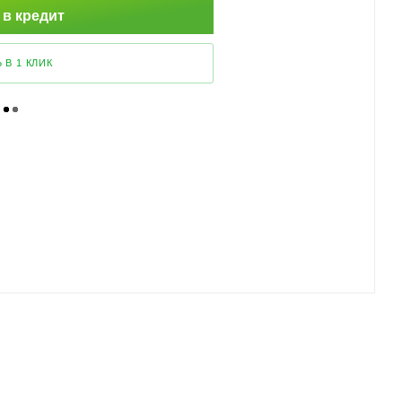
 в кредит
 В 1 КЛИК