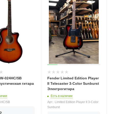
SW-024HC/SB
Fender Limited Edition Player
кустическая гитара
II Telecaster 3-Color Sunburst
Электрогитара
личии
Есть в наличии
24HC/SB
Арт.: Limited Edition Player II 3-Color
Sunburst
₽