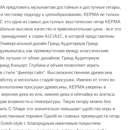
PMA предложить музыкантам достойные и доступные гитары,
 и честному подходу к ценообразованию, KEPMA не только
1C это одна из самых доступных акустических гитар KEPMA
бильно высокое качество и привлекательная цена - все это
принадлежит к серии A1C/A1C, в которой представлены
 Универсальный дизайн Гранд Аудиториум Гранд
задумывалась как промежуточная между классическим
бе лучшее от обоих дизайнов. Гранд Аудиториум
Гранд Концерт. Глубина и объем позволяют играть
 в стиле "фингерстайл". Высококачественная древесина
ботку и несколько стадий просушки. Именно от этого во
м технологиям просушки древесины, KEPMA уверены в
ерхняя дека из ели, нижняя дека и обечайка из агатиса.
дам влажности и температуры. Такую гитару можно без
офиль C-Shape это значительно повышает удобство игры и
качественные порожки Одной из главных преимуществ гитар
 Gotoh-style с благородным никелевым покрытием