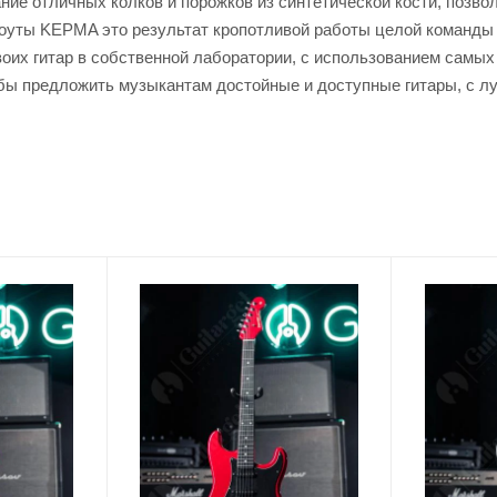
ние отличных колков и порожков из синтетической кости, позвол
оуты KEPMA это результат кропотливой работы целой команды 
оих гитар в собственной лаборатории, с использованием самых
бы предложить музыкантам достойные и доступные гитары, с 