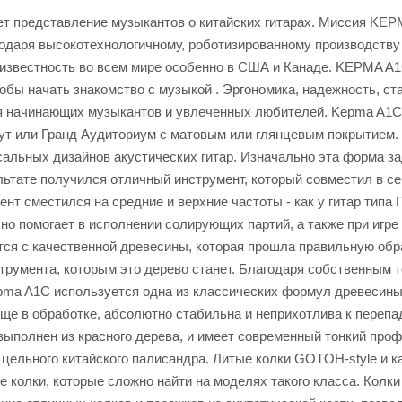
ет представление музыкантов о китайских гитарах. Миссия KE
одаря высокотехнологичному, роботизированному производству
ю известность во всем мире особенно в США и Канаде. KEPMA A
бы начать знакомство с музыкой . Эргономика, надежность, ста
начинающих музыкантов и увлеченных любителей. Kepma A1C 
ут или Гранд Аудиториум с матовым или глянцевым покрытием.
рсальных дизайнов акустических гитар. Изначально эта форма 
ьтате получился отличный инструмент, который совместил в се
нт сместился на средние и верхние частоты - как у гитар типа 
но помогает в исполнении солирующих партий, а также при игре
тся с качественной древесины, которая прошла правильную обра
струмента, которым это дерево станет. Благодаря собственны
pma A1C используется одна из классических формул древесины в
ще в обработке, абсолютно стабильна и неприхотлива к перепа
ы выполнен из красного дерева, и имеет современный тонкий пр
 цельного китайского палисандра. Литые колки GOTOH-style и 
колки, которые сложно найти на моделях такого класса. Колки