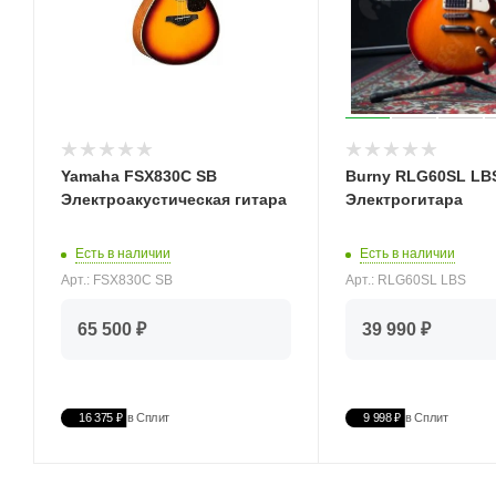
Yamaha FSX830С SB
Burny RLG60SL LB
Электроакустическая гитара
Электрогитара
Есть в наличии
Есть в наличии
Арт.: FSX830С SB
Арт.: RLG60SL LBS
65 500 ₽
39 990 ₽
16 375 ₽
в Сплит
9 998 ₽
в Сплит