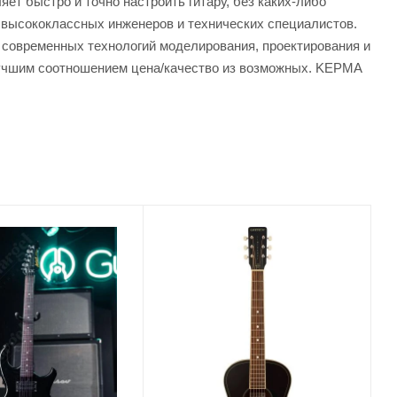
яет быстро и точно настроить гитару, без каких-либо
высококлассных инженеров и технических специалистов.
 современных технологий моделирования, проектирования и
лучшим соотношением цена/качество из возможных. KEPMA