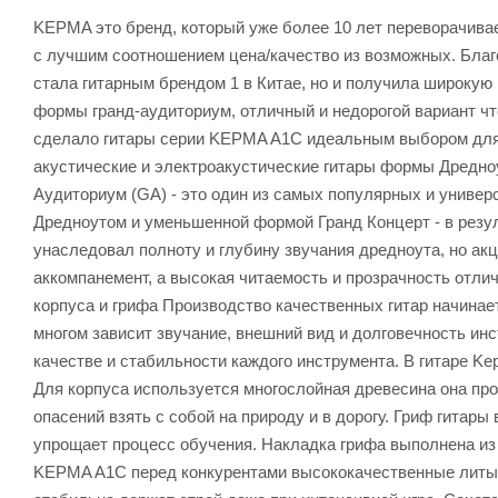
KEPMA это бренд, который уже более 10 лет переворачива
с лучшим соотношением цена/качество из возможных. Благ
стала гитарным брендом 1 в Китае, но и получила широку
формы гранд-аудиториум, отличный и недорогой вариант что
сделало гитары серии KEPMA A1C идеальным выбором для 
акустические и электроакустические гитары формы Дредно
Аудиториум (GA) - это один из самых популярных и униве
Дредноутом и уменьшенной формой Гранд Концерт - в резул
унаследовал полноту и глубину звучания дредноута, но акце
аккомпанемент, а высокая читаемость и прозрачность отлич
корпуса и грифа Производство качественных гитар начинае
многом зависит звучание, внешний вид и долговечность ин
качестве и стабильности каждого инструмента. В гитаре Ke
Для корпуса используется многослойная древесина она про
опасений взять с собой на природу и в дорогу. Гриф гитар
упрощает процесс обучения. Накладка грифа выполнена из
KEPMA A1C перед конкурентами высококачественные литые 