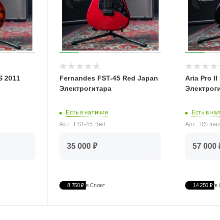
S 2011
Fernandes FST-45 Red Japan
Aria Pro I
Электрогитара
Электрог
Есть в наличии
Есть в на
Арт.: FST-45 Red
Арт.: RS In
35 000 ₽
57 000 
8 750 ₽
в Сплит
14 250 ₽
в 