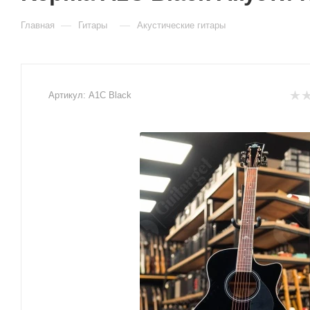
—
—
Главная
Гитары
Акустические гитары
Артикул:
A1C Black