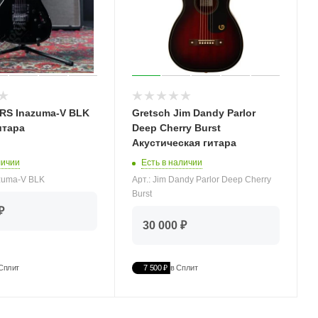
I RS Inazuma-V BLK
Gretsch Jim Dandy Parlor
итара
Deep Cherry Burst
Акустическая гитара
личии
Есть в наличии
azuma-V BLK
Арт.: Jim Dandy Parlor Deep Cherry
Burst
₽
30 000 ₽
Сплит
7 500 ₽
в Сплит